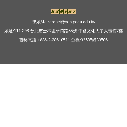
學系Mail:
crenci@dep.pccu.edu.tw
系址:111-396 台北市士林區華岡路55號 中國文化大學大義館7樓
聯絡電話:+886-2-28610511 分機:33505或33506