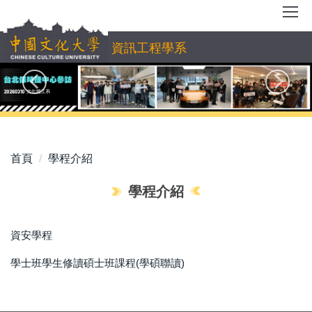
跳
到
主
資訊工程學系
要
內
容
區
首頁
學程介紹
學程介紹
資安學程
學士班學生修讀碩士班課程(學碩聯讀)